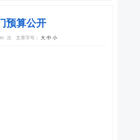
门预算公开
90
次
文章字号：
大
中
小