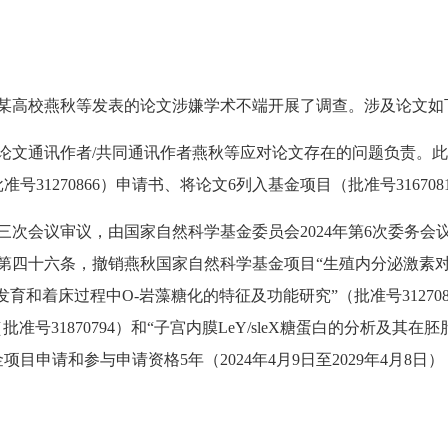
高校燕秋等发表的论文涉嫌学术不端开展了调查。涉及论文如
通讯作者/共同通讯作者燕秋等应对论文存在的问题负责。此
批准号31270866）申请书、将论文6列入基金项目（批准号316
会议审议，由国家自然科学基金委员会2024年第6次委务会
第四十六条，撤销燕秋国家自然科学基金项目“生殖内分泌激素对
胎发育和着床过程中O-岩藻糖化的特征及功能研究”（批准号312708
31870794）和“子宫内膜LeY/sleX糖蛋白的分析及其在胚
目申请和参与申请资格5年（2024年4月9日至2029年4月8日