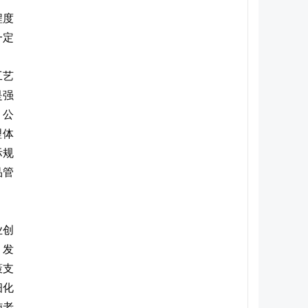
程度
一定
工艺
是强
、公
理体
际规
品管
业创
。发
策支
细化
施老