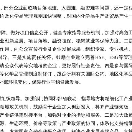
存在，部分企业面临项目落地难、入园难、融资难等问题，还一定
约及化学品管理规则加快调整，对国内化学品生产及贸易产生
保障。做好项目信息公开，健全专家指导服务机制，加强对高危
业创新发展、项目落地、融资担保、稳岗就业等保障力度。二
作用，向公众宣传行业及企业发展成果，组织专家、专业机构
导。三是实施责任关怀。鼓励企业建立完善HSE、ESG等管
请公众代表等实地考察企业，更好履行社会责任。四是参与国
”等化学品管理制度制修订，跟踪研判有关国际公约、地区化学
外部环境变化，保障行业平稳健康发展。
强组织领导。加强部门协同和部省联动，指导地方将精细化工产
领域攻关机制，鼓励骨干企业加大创新投入，补齐产业链短板
产业链供需对接平台，加强对企业的指导和服务。二是加大政
源、生态环境、价格等政策与产业政策的协同，体系化支持精
造。发挥国家产融合作平台作用，解决企业发展高端产品、实