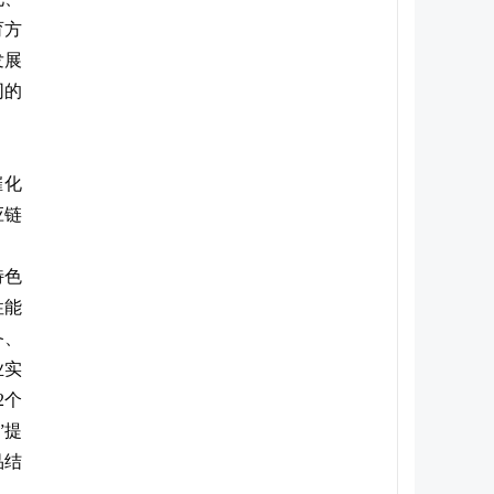
育方
发展
同的
催化
应链
特色
性能
备、
业实
2个
”提
品结