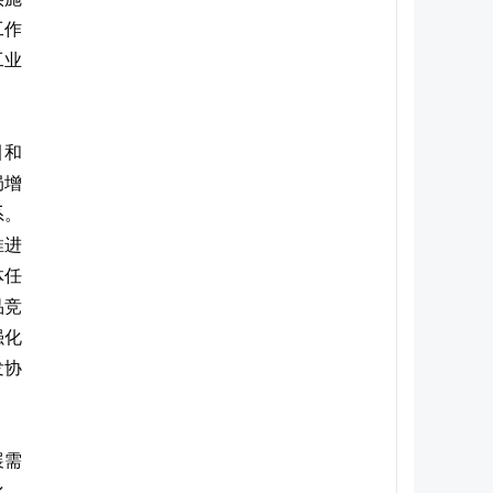
工作
工业
引和
局增
系。
推进
体任
品竞
强化
发协
展需
化、