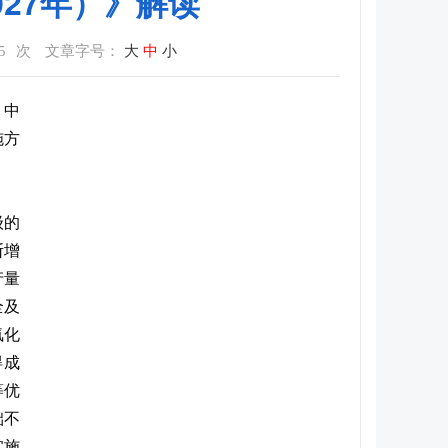
027年）》解读
5
次
文章字号：
大
中
小
、中
施方
级的
断增
产量
全及
氟化
得成
等优
础不
实施