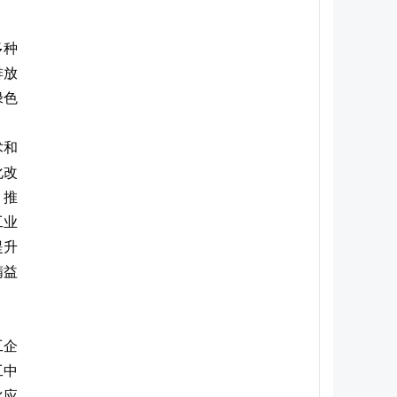
多种
排放
绿色
术和
化改
。推
工业
提升
精益
工企
工中
化应