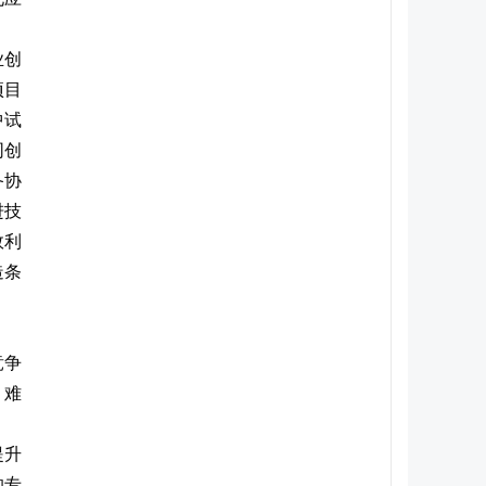
业创
项目
中试
同创
备协
进技
效利
造条
竞争
，难
提升
的专