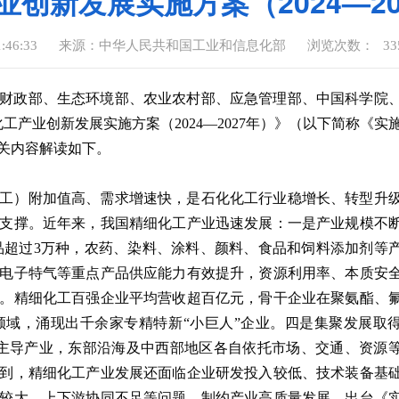
创新发展实施方案（2024—2
:46:33
来源：中华人民共和国工业和信息化部
浏览次数：
33
财政部、生态环境部、农业农村部、应急管理部、中国科学院
产业创新发展实施方案（2024—2027年）》（以下简称《实
关内容解读如下。
工）附加值高、需求增速快，是石化化工行业稳增长、转型升
支撑。近年来，我国精细化工产业迅速发展：一是产业规模不
产产品超过3万种，农药、染料、涂料、颜料、食品和饲料添加剂等
电子特气等重点产品供应能力有效提升，资源利用率、本质安
。精细化工百强企业平均营收超百亿元，骨干企业在聚氨酯、
域，涌现出千余家专精特新“小巨人”企业。四是集聚发展取
为主导产业，东部沿海及中西部地区各自依托市场、交通、资源
到，精细化工产业发展还面临企业研发投入较低、技术装备基
较大、上下游协同不足等问题，制约产业高质量发展。出台《