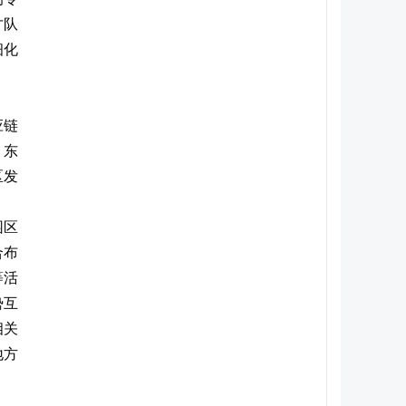
才队
细化
应链
，东
区发
园区
合布
等活
势互
相关
地方