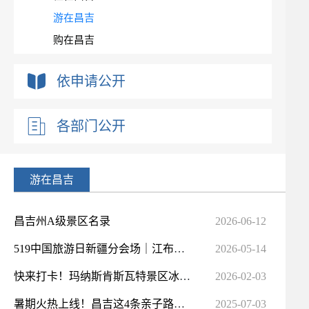
游在昌吉
购在昌吉
行政许可+其他对外管理服务信息
依申请公开
对外办事结果公示
各部门公开
游在昌吉
昌吉州A级景区名录
2026-06-12
519中国旅游日新疆分会场｜江布拉克一站式游玩攻略
2026-05-14
快来打卡！玛纳斯肯斯瓦特景区冰面有“彩蛋”
2026-02-03
暑期火热上线！昌吉这4条亲子路线，清凉好玩还涨知识
2025-07-03