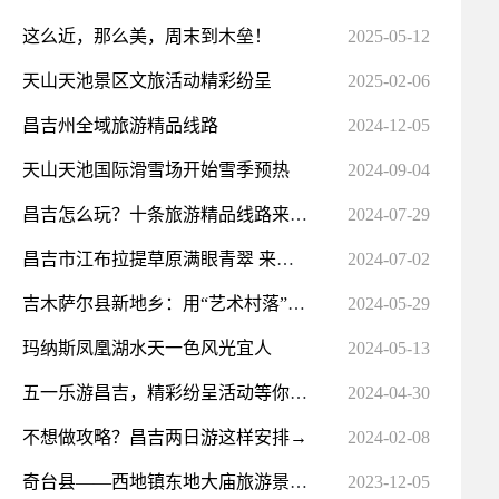
这么近，那么美，周末到木垒！
2025-05-12
天山天池景区文旅活动精彩纷呈
2025-02-06
昌吉州全域旅游精品线路
2024-12-05
天山天池国际滑雪场开始雪季预热
2024-09-04
昌吉怎么玩？十条旅游精品线路来啦！
2024-07-29
昌吉市江布拉提草原满眼青翠 来看动物撒欢
2024-07-02
吉木萨尔县新地乡：用“艺术村落”点亮乡村文旅之路
2024-05-29
玛纳斯凤凰湖水天一色风光宜人
2024-05-13
五一乐游昌吉，精彩纷呈活动等你来！
2024-04-30
不想做攻略？昌吉两日游这样安排→
2024-02-08
奇台县——西地镇东地大庙旅游景点简介
2023-12-05