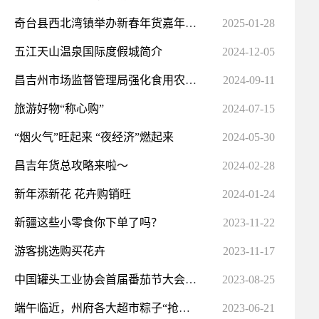
奇台县西北湾镇举办新春年货嘉年华活动
2025-01-28
五江天山温泉国际度假城简介
2024-12-05
昌吉州市场监督管理局强化食用农产品质量监管 保障食品安全显成效
2024-09-11
旅游好物“称心购”
2024-07-15
“烟火气”旺起来 “夜经济”燃起来
2024-05-30
昌吉年货总攻略来啦～
2024-02-28
新年添新花 花卉购销旺
2024-01-24
新疆这些小零食你下单了吗？
2023-11-22
游客挑选购买花卉
2023-11-17
中国罐头工业协会首届番茄节大会展馆做好准备迎接八方客商
2023-08-25
端午临近，州府各大超市粽子“抢鲜”上市
2023-06-21