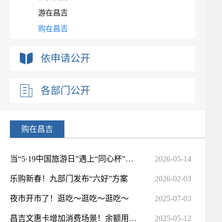
游在昌吉
购在昌吉
行政许可+其他对外管理服务信息
依申请公开
对外办事结果公示
各部门公开
购在昌吉
当“5·19中国旅游日”遇上“同心杯”疆超联赛，昌吉州免票+折扣畅玩不停！
2026-05-14
乐购新春！九部门发布“六好”方案
2026-02-03
夜市开市了！逛吃～逛吃～逛吃～
2025-07-03
昌吉文惠卡增加消费场景！余额用完可续充返券
2025-05-12