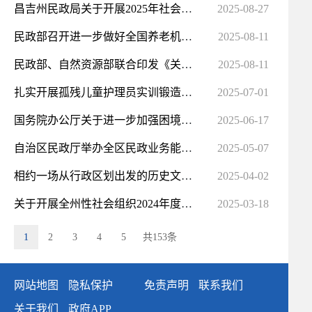
昌吉州民政局关于开展2025年社会团体、民办非企业单位抽查审计的通知
2025-08-27
民政部召开进一步做好全国养老机构防汛工作电视电话会议
2025-08-11
民政部、自然资源部联合印发《关于加强养老服务设施布局规划编制工作的通知》
2025-08-11
扎实开展孤残儿童护理员实训锻造专业化儿童福利服务队伍
2025-07-01
国务院办公厅关于进一步加强困境儿童福利保障工作的意见
2025-06-17
自治区民政厅举办全区民政业务能力提升专题研修班
2025-05-07
相约一场从行政区划出发的历史文化之旅——写在“何方家国：行政区划历史文化纵横”专栏开栏之际
2025-04-02
关于开展全州性社会组织2024年度检查工作的通知
2025-03-18
1
2
3
4
5
共153条
网站地图
隐私保护
免责声明
联系我们
关于我们
政府APP