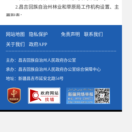
2.昌吉回族自治州
林业和草原局
工作机构设置、主
要职责；
3.昌吉回族自治州
林业和草原局
规章、依法公开的
政策文件；
网站地图
隐私保护
免责声明
联系我们
4.昌吉回族自治州
林业和草原局
工作报告、重要会
关于我们
政府APP
议主要内容、重点工作、人事任免等；
5.
昌吉回族自治州林业和草原局发展计划
、专项规
主办：昌吉回族自治州人民政府办公室
划、区域规划、统计信息等；
承办：昌吉回族自治州人民政府办公室综合保障中心
6.
昌吉回族自治州林业和草原局
财政预决算、行政
地址：新疆昌吉市延安北路54号
事业性收费等；
7.行政许可、行政处罚、行政强制和其他对外管理
服务办理结果等；
8.其他需要公开的政府信息。
政府网站标识码：6523000001
新公网安备：65230102652764号
（二）编排体系
新ICP备：13003649号-1