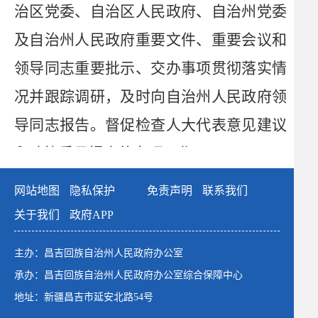
治区党委、自治区人民政府、自治州党委
及自治州人民政府重要文件、重要会议和
领导同志重要批示、交办事项贯彻落实情
况并跟踪调研，及时向自治州人民政府领
导同志报告。督促检查人大代表意见建议
和政协委员提案的办理工作。
（四）研究自治州人民政府各部门和
网站地图
隐私保护
免责声明
联系我们
各县（市）
人民政府
、
园区管委会请示自
关于我们
政府APP
治州人民政府的事项，提出审核意见，报
主办：昌吉回族自治州人民政府办公室
自治州人民政府领导同志审定。
承办：昌吉回族自治州人民政府办公室综合保障中心
（五）负责自治州人民政府政务值
地址：新疆昌吉市延安北路54号