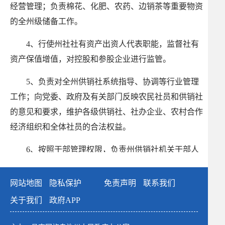
经营管理；负责棉花、化肥、农药、边销茶等重要物资
的全州级储备工作。
4
、行使州社社有资产出资人代表职能，监督社有
资产保值增值，对控股和参股企业进行监管。
5
、负责对全州供销社系统指导、协调等行业管理
工作；向党委、政府及有关部门反映农民社员和供销社
的意见和要求，维护各级供销社、社办企业、农村合作
经济组织和全体社员的合法权益。
6
、按照干部管理权限，负责州供销社机关干部人
事管理工作；负责全州供销社系统干部和职工的教育与
培训工作；指导有关行业协会、学会的工作。
网站地图
隐私保护
免责声明
联系我们
关于我们
政府APP
7
、代表全州供销社参加全国总社和自治区供销社
的有关活动，组织指导全州供销社发展对外经济贸易和