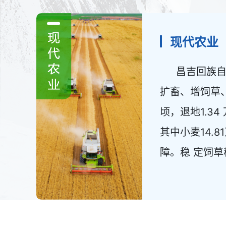
现代农业
昌吉回族自
扩畜、增饲草、
顷，退地1.34
其中小麦14.
障。稳 定饲草种