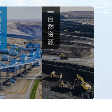
新型工业
昌吉回族自治州工业转
型升级步伐加快。呼图壁县新
属
能 高速棒材——型材生产线
全
万吨尿素完 成升级改造，景
万
苯加氢精制及3万吨粗 酚精制
总面