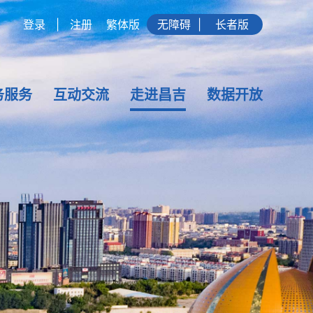
登录
|
注册
繁体版
无障碍
|
长者版
务服务
互动交流
走进昌吉
数据开放