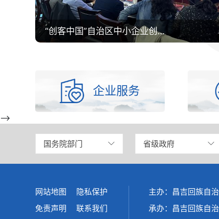
聚焦第二十三届投洽会|“链”...
企业服务
-->
国务院部门
省级政府
网站地图
隐私保护
主办：昌吉回族自治
免责声明
联系我们
承办：昌吉回族自治