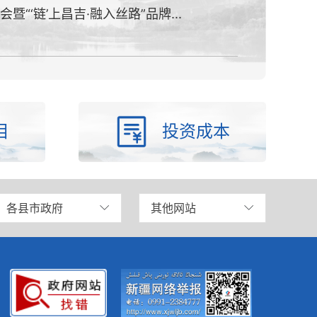
暨“‘链’上昌吉·融入丝路”品牌...
目
投资成本
各县市政府
其他网站