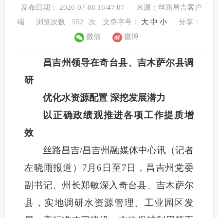
发布日期： 2026-07-08 16:47:07
来源：丝路昌吉客户
端
浏览次数
552
次
文章字号：
大
中
小
分享：
微信
微博
昌吉州领导在奇台县、吉木萨尔县调
研
优化水资源配置 深挖发展潜力
以正确政绩观推进各项工作提质增
效
丝路昌吉/昌吉州融媒体中心讯（
记者
左晓雨报道）
7月6日至7日，昌吉州党委
副书记、州长郑敏深入奇台县、吉木萨尔
县，实地调研水资源管理、工业园区发