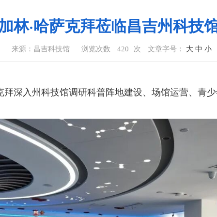
加林·哈萨克拜莅临昌吉州科技
6
来源：昌吉科技馆
浏览次数
420
次
文章字号：
大
中
小
萨克拜深入州科技馆调研科普阵地建设、场馆运营、青