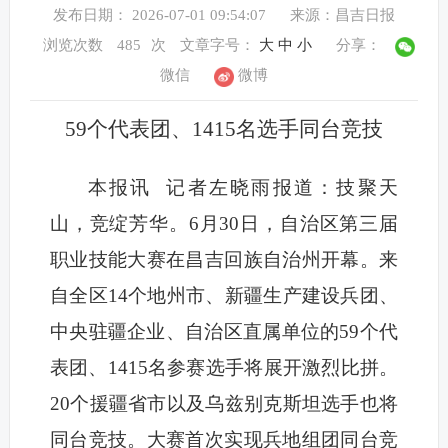
发布日期： 2026-07-01 09:54:07
来源：昌吉日报
浏览次数
485
次
文章字号：
大
中
小
分享：
微信
微博
59个代表团、1415名选手同台竞技
本报讯 记者左晓雨报道：技聚天
山，竞绽芳华。6月30日，自治区第三届
职业技能大赛在昌吉回族自治州开幕。来
自全区14个地州市、新疆生产建设兵团、
中央驻疆企业、自治区直属单位的59个代
表团、1415名参赛选手将展开激烈比拼。
20个援疆省市以及乌兹别克斯坦选手也将
同台竞技。大赛首次实现兵地组团同台竞