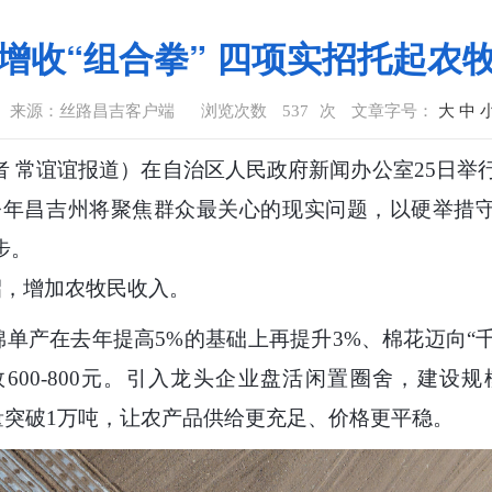
增收“组合拳” 四项实招托起农牧
来源：丝路昌吉客户端
浏览次数
537
次
文章字号：
大
中
者 常谊谊报道
）
在自治区人民政府新闻办公室25日举行
年昌吉州将聚焦群众最关心的现实问题，以硬举措守好
步。
，增加农牧民收入。
棉单产在去年提高5%的基础上再提升3%、棉花迈向“
00-800元。引入龙头企业盘活闲置圈舍，建设规
产量突破1万吨，让农产品供给更充足、价格更平稳。