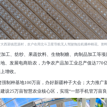
市大西渠镇思源村，农户在用北斗卫星导航无人驾驶拖拉机播种棉花。资
麦加工、纺纱、果蔬饮料、生物制糖、肉制品加工等项
基地、发展电商助农，力争农产品加工业总产值达770
链上增收。
建强制种基地100万亩，办好新疆种子大会；大力推广
建设25万亩智慧农业核心区，实现“一部手机管万亩良