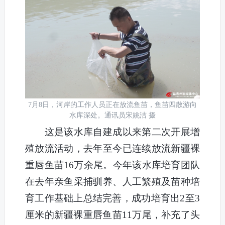
7月8日，河岸的工作人员正在放流鱼苗，鱼苗四散游向
水库深处。通讯员宋姚洁 摄
这是该水库自建成以来第二次开展增
殖放流活动，去年至今已连续放流新疆裸
重唇鱼苗16万余尾。今年该水库培育团队
在去年亲鱼采捕驯养、人工繁殖及苗种培
育工作基础上总结完善，成功培育出2至3
厘米的新疆裸重唇鱼苗11万尾，补充了头