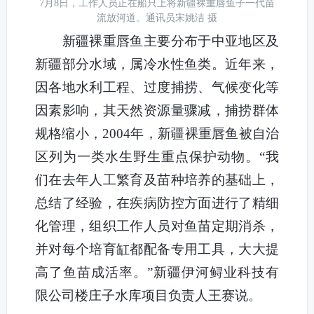
7月8日，工作人员正在船只上将新疆裸重唇鱼子一代苗
流放河道。通讯员宋姚洁 摄
新疆裸重唇鱼主要分布于中亚地区及
新疆部分水域，属冷水性鱼类。近年来，
因各地水利工程、过度捕捞、气候变化等
因素影响，其天然资源量骤减，捕捞群体
规格缩小，2004年，新疆裸重唇鱼被自治
区列为一类水生野生重点保护动物。“我
们在去年人工繁育及苗种培养的基础上，
总结了经验，在疾病防控方面进行了精细
化管理，组织工作人员对鱼苗定期消杀，
并对每个培育缸
都配备
专用工具，大大提
高了鱼苗成活率。”新疆伊河鲟业科技有
限公司楼庄子水库项目负责人王赛说。