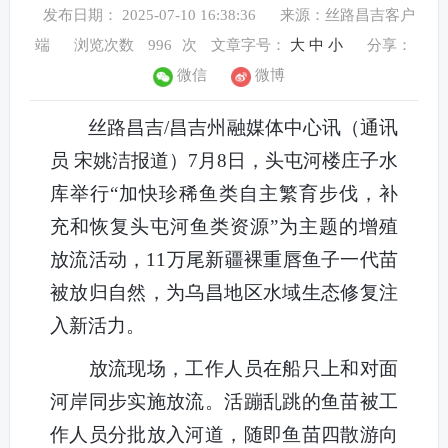
发布日期： 2025-07-10 16:38:36
来源：丝路昌吉客户
端
浏览次数
996
次
文章字号：
大
中
小
分享：
微信
微博
丝路昌吉
/昌吉州融媒体中心讯（
通讯
员 宋姚洁报道）
7月8日，头屯河楼庄子水
库举行“加快珍稀鱼类自主繁育步伐，补
充和恢复头屯河鱼类资源”为主题的增殖
放流活动，11万尾新疆裸重唇鱼子一代苗
被放归自然，为乌昌地区水域生态修复注
入新活力。
放流现场，工作人员在船只上和对面
河岸同步实施放流。活蹦乱跳的鱼苗被工
作人员分批
放入
河道，随即鱼苗四散游向